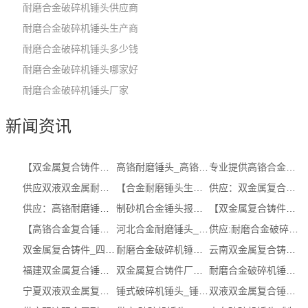
耐磨合金破碎机锤头供应商
耐磨合金破碎机锤头生产商
耐磨合金破碎机锤头多少钱
耐磨合金破碎机锤头哪家好
耐磨合金破碎机锤头厂家
新闻资讯
【双金属复合铸件供应商】单价，价格，...
高铬耐磨锤头_高铬耐磨锤头工厂
专业提供高铬合金复合锤头哪家好_高铬...
供应双液双金属耐磨复合锤头_高铬耐磨...
【合金耐磨锤头生产商】_破碎机合金耐...
供应：双金属复合铸件哪家好【公司，图...
供应：高铬耐磨锤头哪家好【工厂，网址...
制砂机合金锤头报价_制砂机合金锤头报...
【双金属复合铸件多少钱】_双液双金属...
【高铬合金复合锤头多少钱】企业，批发...
河北合金耐磨锤头_制砂机合金锤头图片 ...
供应:耐磨合金破碎机锤头_耐磨合金破碎...
双金属复合铸件_四川双金属复合铸件公...
耐磨合金破碎机锤头生产商供应商_湖北...
云南双金属复合铸件(服务保障)_双金属...
福建双金属复合锤头生产商_制砂机合金...
双金属复合铸件厂家_新疆双金属复合铸...
耐磨合金破碎机锤头供应商_耐磨合金破...
宁夏双液双金属复合锤头价格_双液双金...
锤式破碎机锤头_锤式破碎机锤头报价
双液双金属复合锤头公司(查看)_破碎机...