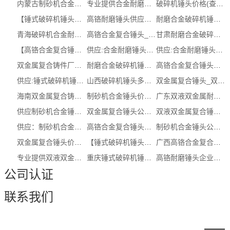
内蒙古制砂机合金锤头多少钱_合金耐磨...
专业提供合金耐磨锤头企业_合金耐磨锤...
破碎机锤头价格(查看)_破碎机合金耐磨锤头
【锤式破碎机锤头报价】_制砂机合金锤...
高铬耐磨锤头供应商生产厂(推荐)_海南...
耐磨合金破碎机锤头生产商_耐磨合金破...
青海破碎机合金耐磨锤头有哪些_双金属...
高铬合金复合锤头_高铬合金复合锤头报价
甘肃耐磨合金破碎机锤头价格生产厂 (多图)
【高铬合金复合锤头哪家好】_双液双金...
供应:合金耐磨锤头_合金耐磨锤头报价（...
供应:合金耐磨锤头_合金耐磨锤头供应商...
双金属复合铸件厂家_甘肃双金属复合铸...
耐磨合金破碎机锤头哪家好_吉林耐磨合...
高铬合金复合锤头企业(查看)_破碎机合...
供应:锤式破碎机锤头_锤式破碎机锤头图...
山西破碎机锤头多少钱_双液双金属耐磨...
双金属复合锤头_双金属复合锤头多少钱
海南双金属复合铸件(服务保障)_双金属...
制砂机合金锤头价格_制砂机合金锤头价...
广东双液双金属耐磨复合锤头供应商_双...
供应制砂机合金锤头_高铬耐磨锤头生产...
双金属复合锤头公司多少钱_河南破碎机...
双液双金属复合锤头厂家_双液双金属复...
供应：制砂机合金锤头生产商【厂家，联...
高铬合金复合锤头厂家(查看)_双液双金...
制砂机合金锤头公司_黑龙江制砂机合金...
双金属复合锤头价格_浙江双金属复合锤...
【锤式破碎机锤头厂家】_制砂机合金锤...
广西高铬合金复合锤头_破碎机合金耐磨...
专业提供双液双金属复合锤头批发_双液...
重庆锤式破碎机锤头(服务保障)_锤式破...
高铬耐磨锤头企业有哪些_江苏制砂机合...
公司认证
联系我们