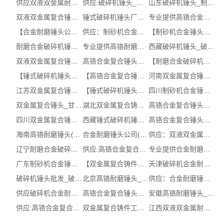
供应双液双金属耐磨复合锤头_双金属复...
供应:破碎机锤头_破碎机锤头工厂（认证...
山东破碎机锤头_制砂机合金锤头联系方...
双液双金属复合锤头_双液双金属复合锤...
锤式破碎机锤头厂家图片_湖北制砂机合...
专业提供高铬合金复合锤头批发_高铬合...
【合金耐磨锤头公司】_双液双金属耐磨...
供应：制砂机合金锤头多少钱【工厂，企...
【制砂机合金锤头哪家好】多少钱，批发...
耐磨合金破碎机锤头厂家_耐磨合金破碎...
专业提供高铬耐磨锤头价格_高铬耐磨锤...
西藏破碎机锤头_破碎机合金耐磨锤头企...
双液双金属复合锤头_双液双金属复合锤...
高铬合金复合锤头多少钱批发(推荐)_宁...
【耐磨合金破碎机锤头公司】_制砂机合...
【锤式破碎机锤头厂家】企业，网址，报...
【高铬合金复合锤头多少钱】图片，报价...
河南双金属复合锤头公司图片 (多图)
江苏双金属复合锤头工厂生产商 (多图)
【锤式破碎机锤头供应商】_破碎机合金...
四川制砂机合金锤头生产厂_制砂机合金...
双金属复合锤头_甘肃双金属复合锤头价...
湖北双金属复合铸件(服务保障)_双金属...
高铬合金复合锤头生产商_安徽高铬合金...
四川双金属复合锤头工厂生产商 (多图)
西藏锤式破碎机锤头供应商_双液双金属...
高铬合金复合锤头企业(查看)_破碎机合...
海南高铬耐磨锤头(服务保障)_高铬耐磨...
合金耐磨锤头公司(查看)_双液双金属耐...
供应：双液双金属复合锤头哪家好【厂家...
辽宁耐磨合金破碎机锤头批发_制砂机合...
供应:高铬合金复合锤头_高铬合金复合锤...
专业提供合金耐磨锤头企业_合金耐磨锤...
广东制砂机合金锤头生产厂_锤式破碎机...
【双金属复合铸件生产商】_双液双金属...
天津破碎机合金耐磨锤头_合金耐磨锤头...
破碎机锤头批发_破碎机锤头批发有哪些 ...
北京高铬耐磨锤头_破碎机合金耐磨锤头...
供应：合金耐磨锤头厂家【图片，，哪家好】
供应破碎机合金耐磨锤头_破碎机锤头企...
高铬合金复合锤头公司_高铬合金复合锤...
安徽高铬耐磨锤头_制砂机合金锤头单价 ...
供应:高铬合金复合锤头_高铬合金复合锤...
双金属复合铸件工厂_辽宁双金属复合铸...
江西双液双金属耐磨复合锤头报价_双金...