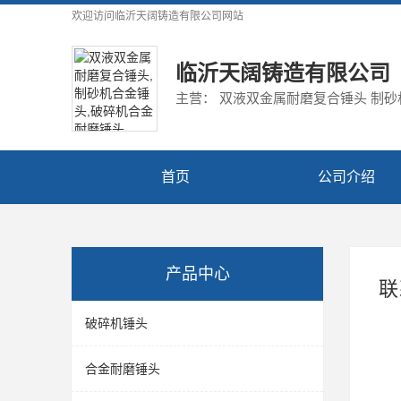
欢迎访问
临沂天阔铸造有限公司
网站
临沂天阔铸造有限公司
主营： 双液双金属耐磨复合锤头 制
首页
公司介绍
产品中心
联
破碎机锤头
合金耐磨锤头