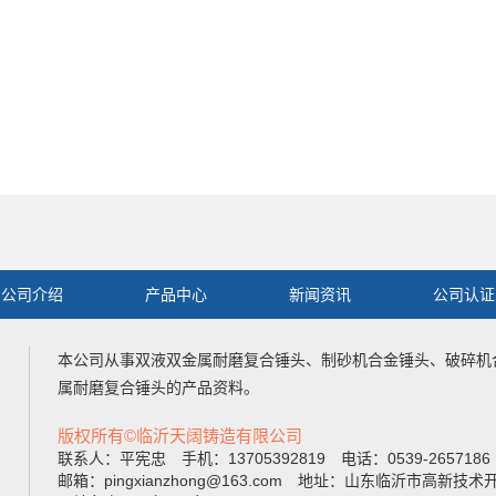
公司介绍
产品中心
新闻资讯
公司认证
本公司从事
双液双金属耐磨复合锤头
、
制砂机合金锤头
、
破碎机
属耐磨复合锤头
的产品资料。
版权所有©临沂天阔铸造有限公司
联系人：平宪忠 手机：13705392819 电话：0539-265718
邮箱：pingxianzhong@163.com 地址：山东临沂市高