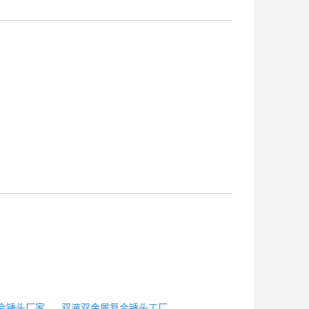
合锤头厂家
双液双金属复合锤头工厂