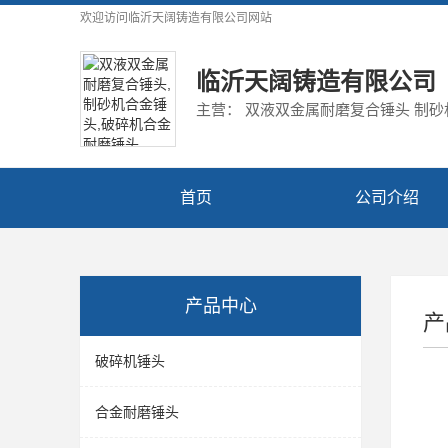
欢迎访问
临沂天阔铸造有限公司
网站
临沂天阔铸造有限公司
主营： 双液双金属耐磨复合锤头 制
首页
公司介绍
产品中心
产
破碎机锤头
合金耐磨锤头